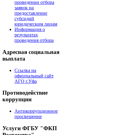
проведении отбора
заявок на
предоставление
субсидий
юридическим лицам
Информация о
результатах
проведения отбора
Адресная социальная
выплата
Ссылка на
официальный сайт
АГО г.Уфа
Противодействие
коррупции
Антикоррупционное
просвещение
Услуги ФГБУ "ФКП
Росреестра"