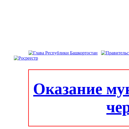
Оказание му
че