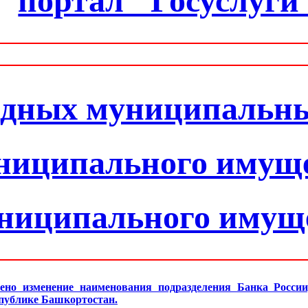
портал "Госуслуги
одных муниципальн
ниципального имущ
униципального имущ
ено изменение наименования подразделения Банка Росси
спублике Башкортостан.