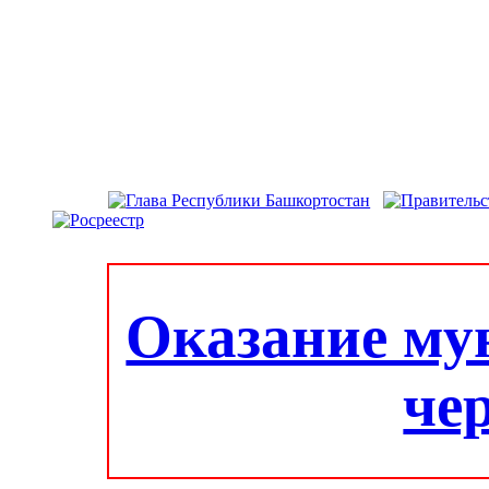
Оказание му
че